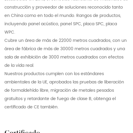
personalizados, estanterías o paneles
construcción y proveedor de soluciones reconocido tanto
en China como en todo el mundo. Rangos de productos,
decorativos para un lenguaje de diseño
incluyendo panel acústico, panel SPC, placa SPC, placa
cohesivo.
WPC.
Por qué este tablero es una inversión
Cubre un área de más de 22000 metros cuadrados, con un
inteligente
área de fábrica de más de 30000 metros cuadrados y una
Rentabilidad: el peso reducido reduce los
sala de exhibición de 3000 metros cuadrados con efectos
costos de envío, mientras que la instalación
de la vida real.
fácil recorta los gastos de mano de obra.
Nuestros productos cumplen con los estándares
ambientales de la UE, aprobados las pruebas de liberación
Calidad a prueba de futuro: respaldado por
de formaldehído libre, migración de metales pesados ​​
garantías integrales, este producto está
gratuitos y retardante de fuego de clase B, obtenga el
diseñado para funcionar durante años sin
certificado de CE también.
degradación.
Innovación ecológica: al reducir los desechos
de materiales y el uso de componentes