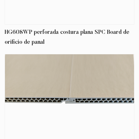
durabilidad, la estética y la sostenibilidad en
un paquete versátil.
Por qué se destaca la placa SPC de
HG608WP perforada costura plana SPC Board de
Honeycomb Hole SPC
orificio de panal
En su núcleo, la placa SPC del agujero de
panal aprovecha las propiedades avanzadas
del compuesto de plástico de piedra (SPC),
un material celebrado por su resistencia y
estabilidad, al tiempo que introduce una
buena estructura de panal hexagonal.
Inspirado en el genio de la naturaleza, este
diseño imita la eficiencia de las colmenas,
creando un panel liviano pero increíblemente
fuerte. Las células Hollow Honeycomb reducen