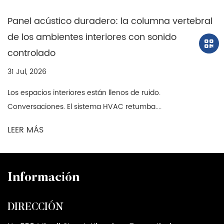
Eleve su próximo proyecto
Panel acústico duradero: la columna vertebral
Ya sea que esté renovando una casa,
de los ambientes interiores con sonido
diseñando una boutique o actualizando una
controlado
oficina, la Junta SPC de Honeycomb Hole
31 Jul, 2026
ofrece una buena combinación de innovación,
sostenibilidad y estilo. No es solo un material
Los espacios interiores están llenos de ruido.
Conversaciones. El sistema HVAC retumba....
de construcción, es una forma más inteligente
de crear espacios que inspiren.
LEER MÁS
Contáctenos hoy para explorar muestras,
discutir soluciones personalizadas o aprender
cómo este producto puede elevar sus diseños.
Información
DIRECCIÓN