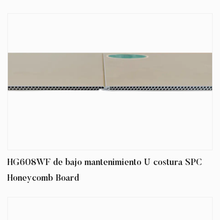
Construido para soportar un gran tráfico
peatonal, impactos y cambios de
temperatura, este tablero resiste rasguños,
abolladuras y deformaciones. Su naturaleza
impermeable lo hace ideal para áreas
propensas a la humedad como cocinas,
baños y sótanos, mientras que las
propiedades resistentes al moho aseguran la
higiene de larga duración.
Sostenible y seguro
HG608WF de bajo mantenimiento U costura SPC
Hecho a partir de materiales reciclados y
Honeycomb Board
libres de productos químicos dañinos, la junta
de SPC de Honeycomb Hole se alinea con los
estándares ambientales globales. Es una