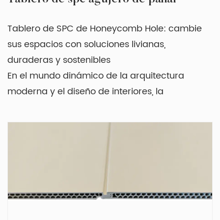
Tablero de SPC de Honeycomb Hole: cambie
sus espacios con soluciones livianas,
duraderas y sostenibles
En el mundo dinámico de la arquitectura
moderna y el diseño de interiores, la
innovación prospera cuando la forma cumple
con la función. La placa SPC de Honeycomb
Hole emerge como una solución innovadora
para pisos, revestimientos de paredes y más
allá, combinando una buena ingeniería con un
diseño ecológico. Bueno para hogares,
oficinas, espacios minoristas y entornos
industriales, este producto redefine la